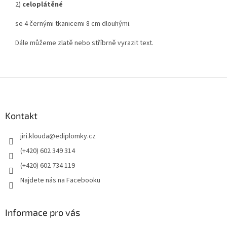
2)
celoplátěné
se 4 černými tkanicemi 8 cm dlouhými.
Dále můžeme zlatě nebo stříbrně vyrazit text.
Z
á
p
a
Kontakt
t
jiri.klouda
@
ediplomky.cz
í
(+420) 602 349 314
(+420) 602 734 119
Najdete nás na Facebooku
Informace pro vás