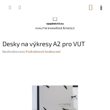
Přejít
NÁKUP
na
obsah
KOŠÍK
Desky na výkresy A2 pro VUT
Průměrné
Neohodnoceno
Podrobnosti hodnocení
hodnocení
produktu
je
0,0
z
5
hvězdiček.