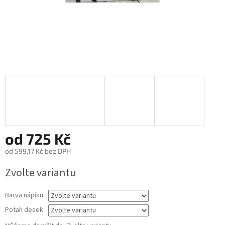
od
725 Kč
od
599,17 Kč
bez DPH
Měrná
Zvolte variantu
cena:
Barva nápisu
Potah desek