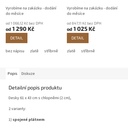
Vyrobíme na zakázku - dodání
Vyrobíme na zakázku - dodání
do měsíce
do měsíce
od 1 066,12 Kč bez DPH
od 847,11 Kč bez DPH
1 290 Kč
1 025 Kč
od
od
DETAIL
DETAIL
bez nápisu
zlatě
stříbrně
zlatě
stříbrně
Popis
Diskuze
Detailní popis produktu
Desky 61 x 43 cm s chlopněmi (2 cm),
2 varianty:
1)
spojené plátnem