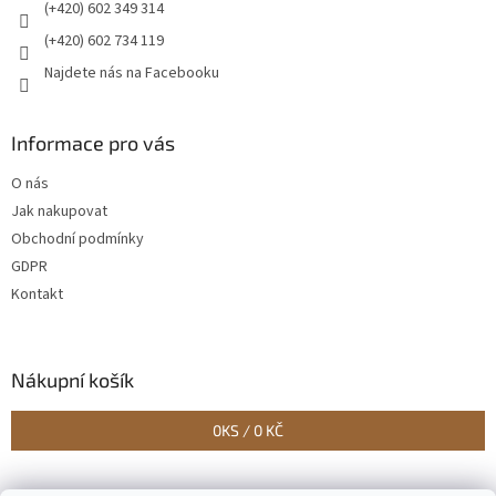
r
(+420) 602 349 314
v
(+420) 602 734 119
k
y
Najdete nás na Facebooku
v
ý
p
Informace pro vás
i
s
O nás
u
Jak nakupovat
Obchodní podmínky
GDPR
Kontakt
Nákupní košík
0
KS /
0 KČ