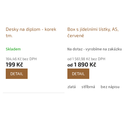
Desky na diplom - korek
Box s jídelními lístky, A5,
tm.
červené
Skladem
Na dotaz - vyrobíme na zakázku
164,46 Kč bez DPH
od 1 561,98 Kč bez DPH
199 Kč
1 890 Kč
od
DETAIL
DETAIL
zlatá
stříbrná
bez nápisu