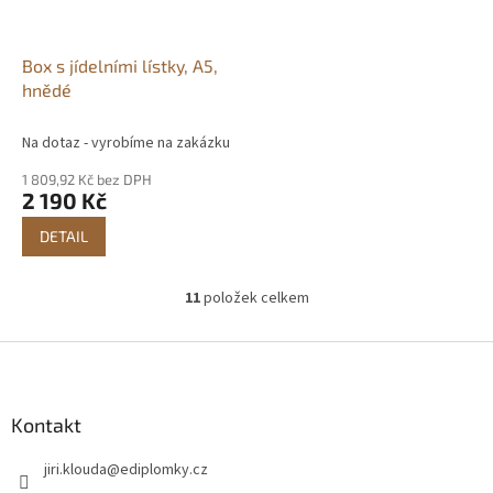
Box s jídelními lístky, A5,
hnědé
Na dotaz - vyrobíme na zakázku
1 809,92 Kč bez DPH
2 190 Kč
DETAIL
11
položek celkem
O
v
l
Z
á
á
d
p
a
a
Kontakt
c
t
í
jiri.klouda
@
ediplomky.cz
í
p