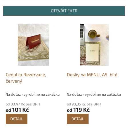
e
n
OTEVŘÍT FILTR
í
p
V
r
ý
o
p
d
i
u
s
k
p
t
r
ů
o
d
Cedulka Rezervace,
Desky na MENU, A5, bílé
u
červený
k
t
Na dotaz - vyrobíme na zakázku
Na dotaz - vyrobíme na zakázku
ů
od 83,47 Kč bez DPH
od 98,35 Kč bez DPH
101 Kč
119 Kč
od
od
DETAIL
DETAIL