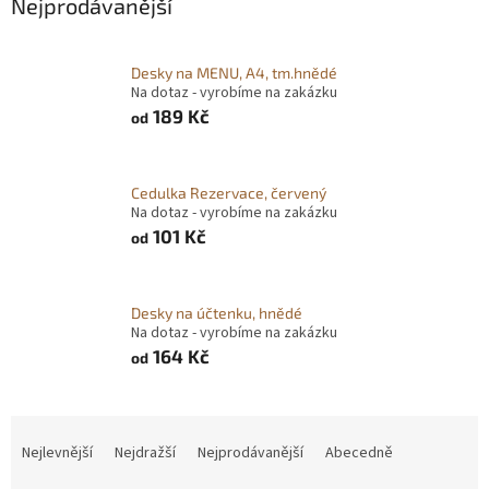
Nejprodávanější
Desky na MENU, A4, tm.hnědé
Na dotaz - vyrobíme na zakázku
189 Kč
od
Cedulka Rezervace, červený
Na dotaz - vyrobíme na zakázku
101 Kč
od
Desky na účtenku, hnědé
Na dotaz - vyrobíme na zakázku
164 Kč
od
Ř
a
Nejlevnější
Nejdražší
Nejprodávanější
Abecedně
z