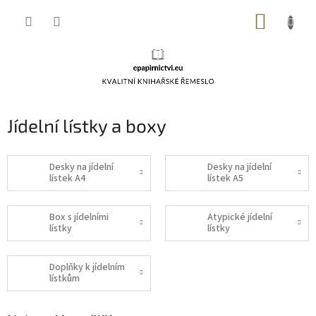
Přejít
NÁKUP
na
obsah
KOŠÍK
Jídelní lístky a boxy
Desky na jídelní
Desky na jídelní
lístek A4
lístek A5
Box s jídelními
Atypické jídelní
lístky
lístky
Doplňky k jídelním
lístkům