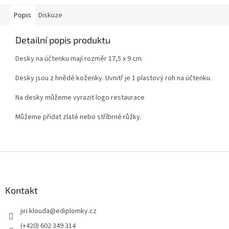
Popis
Diskuze
Detailní popis produktu
Desky na účtenku mají rozměr 17,5 x 9 cm.
Desky jsou z hnědé koženky. Uvnitř je 1 plastový roh na účtenku.
Na desky můžeme vyrazit logo restaurace
Můžeme přidat zlaté nebo stříbrné růžky.
Z
á
p
a
Kontakt
t
jiri.klouda
@
ediplomky.cz
í
(+420) 602 349 314