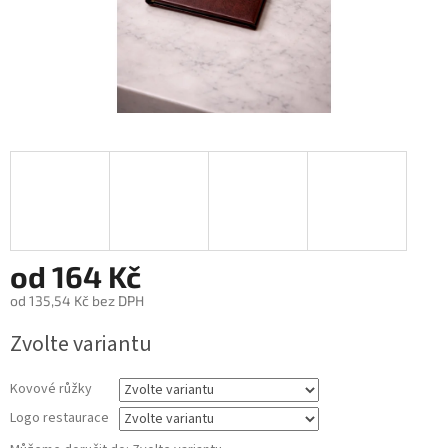
od
164 Kč
od
135,54 Kč
bez DPH
Měrná
Zvolte variantu
cena:
Kovové růžky
Logo restaurace