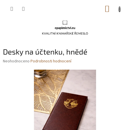
Přejít
NÁKUP
na
obsah
KOŠÍK
Desky na účtenku, hnědé
Průměrné
Neohodnoceno
Podrobnosti hodnocení
hodnocení
produktu
je
0,0
z
5
hvězdiček.