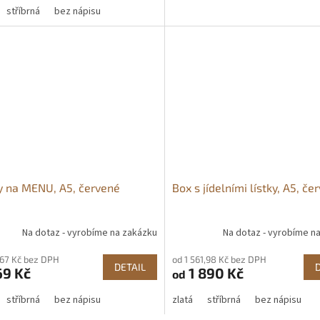
stříbrná
bez nápisu
 na MENU, A5, červené
Box s jídelními lístky, A5, če
Na dotaz - vyrobíme na zakázku
Na dotaz - vyrobíme n
,67 Kč bez DPH
od 1 561,98 Kč bez DPH
DETAIL
69 Kč
1 890 Kč
od
stříbrná
bez nápisu
zlatá
stříbrná
bez nápisu