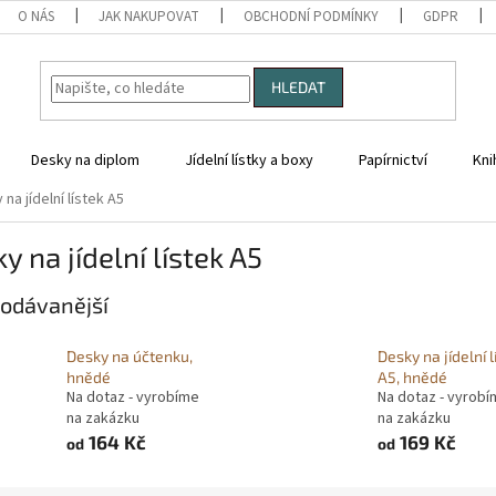
O NÁS
JAK NAKUPOVAT
OBCHODNÍ PODMÍNKY
GDPR
HLEDAT
Desky na diplom
Jídelní lístky a boxy
Papírnictví
Kni
na jídelní lístek A5
y na jídelní lístek A5
odávanější
Desky na účtenku,
Desky na jídelní l
hnědé
A5, hnědé
Na dotaz - vyrobíme
Na dotaz - vyrob
na zakázku
na zakázku
164 Kč
169 Kč
od
od