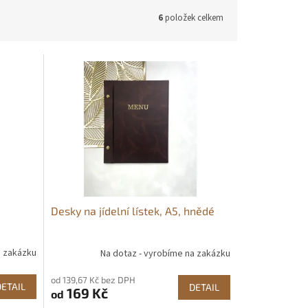
6
položek celkem
Desky na jídelní lístek, A5, hnědé
a zakázku
Na dotaz - vyrobíme na zakázku
od 139,67 Kč bez DPH
DETAIL
DETAIL
169 Kč
od