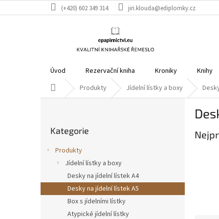
Přejít
(+420) 602 349 314
jiri.klouda@ediplomky.cz
na
obsah
Úvod
Rezervační kniha
Kroniky
Knihy
Domů
Produkty
Jídelní lístky a boxy
Desky 
P
Desk
o
Přeskočit
s
Kategorie
kategorie
Nejpr
t
r
Produkty
a
Jídelní lístky a boxy
n
Desky na jídelní lístek A4
n
í
Desky na jídelní lístek A5
p
Box s jídelními lístky
a
Atypické jídelní lístky