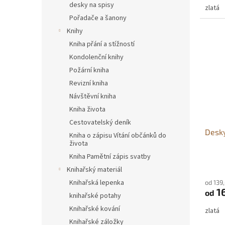
desky na spisy
zlatá
Pořadače a šanony
Knihy
Kniha přání a stížností
Kondolenční knihy
Požární kniha
Revizní kniha
Návštěvní kniha
Kniha života
Cestovatelský deník
Desky
Kniha o zápisu Vítání občánků do
života
Kniha Pamětní zápis svatby
Knihařský materiál
Knihařská lepenka
od 139
1
od
knihařské potahy
Knihařské kování
zlatá
Knihařské záložky