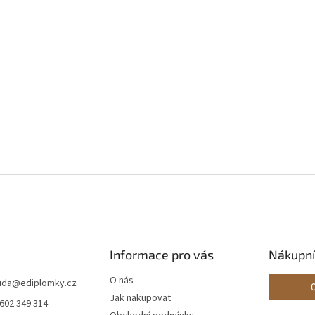
Informace pro vás
Nákupní
O nás
ouda
@
ediplomky.cz
Jak nakupovat
 602 349 314