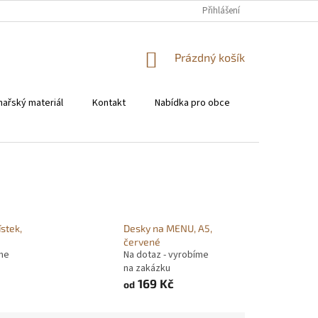
KONTAKT
Přihlášení
NÁKUPNÍ
Prázdný košík
KOŠÍK
hařský materiál
Kontakt
Nabídka pro obce
Pro restaura
ístek,
Desky na MENU, A5,
červené
íme
Na dotaz - vyrobíme
na zakázku
169 Kč
od