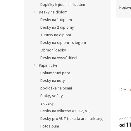
Ř
n
Doplňky k jídelním lístkům
a
e
Nejlev
Desky na diplom
z
l
e
Desky na 1 diplom
V
n
Desky na 2 diplomy
ý
í
Tubusy na diplom
p
p
Desky na diplom - s logem
i
r
Obřadní desky
s
o
p
Desky na vysvědčení
d
r
u
Papírnictví
o
k
Dokumentní pera
d
t
Desky na noty
u
ů
podložka na psaní
Desky
k
Bloky, sešity
t
ů
Skicáky
Desky na výkresy A3, A2, A1,
Desky pro VUT (fakulta architektury)
od 98,
11
od
Fotoalbum