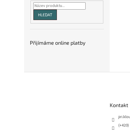
HLEDAT
Přijímáme online platby
Z
á
p
a
t
Kontakt
í
jiri.kl
(+420)