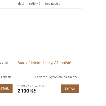
zlatá
stříbrná
bez nápisu
rvené
Box s jídelními lístky, A5, hnědé
a zakázku
Na dotaz - vyrobíme na zakázku
1 809,92 Kč bez DPH
DETAIL
DETAIL
2 190 Kč