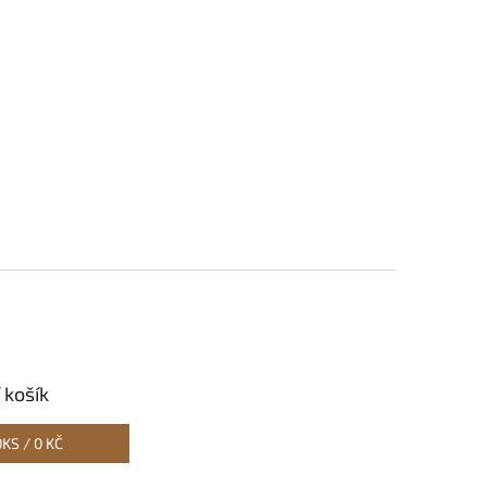
 košík
0
KS /
0 KČ