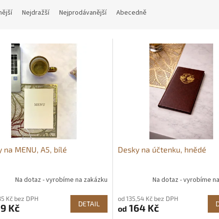
nější
Nejdražší
Nejprodávanější
Abecedně
 na MENU, A5, bílé
Desky na účtenku, hnědé
Na dotaz - vyrobíme na zakázku
Na dotaz - vyrobíme n
35 Kč bez DPH
od 135,54 Kč bez DPH
DETAIL
9 Kč
164 Kč
od