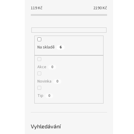
119
Kč
2190
Kč
Na skladě
6
Akce
0
Novinka
0
Tip
0
Vyhledávání