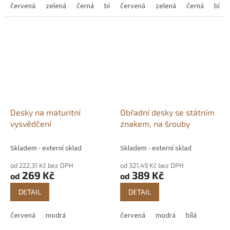
červená
zelená
černá
bílá
červená
bordó
modrá (navy)
zelená
černá
bílá
Desky na maturitní
Obřadní desky se státním
vysvědčení
znakem, na šrouby
Skladem - externí sklad
Skladem - externí sklad
od 222,31 Kč bez DPH
od 321,49 Kč bez DPH
269 Kč
389 Kč
od
od
DETAIL
DETAIL
červená
modrá
červená
modrá
bílá