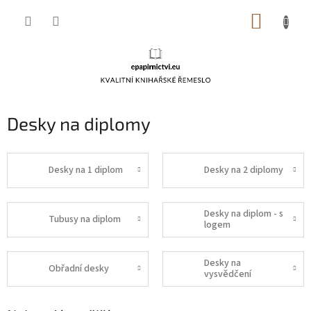
Přejít
NÁKUP
na
obsah
KOŠÍK
Desky na diplomy
Desky na 1 diplom
Desky na 2 diplomy
Desky na diplom - s
Tubusy na diplom
logem
Desky na
Obřadní desky
vysvědčení