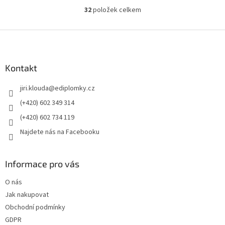
32
položek celkem
O
v
l
Z
á
á
d
p
a
a
Kontakt
c
t
í
jiri.klouda
@
ediplomky.cz
í
p
r
(+420) 602 349 314
v
(+420) 602 734 119
k
y
Najdete nás na Facebooku
v
ý
p
Informace pro vás
i
s
O nás
u
Jak nakupovat
Obchodní podmínky
GDPR