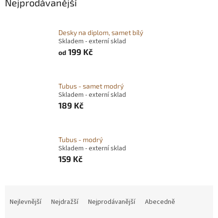
Nejprodávanější
Desky na diplom, samet bílý
Skladem - externí sklad
199 Kč
od
Tubus - samet modrý
Skladem - externí sklad
189 Kč
Tubus - modrý
Skladem - externí sklad
159 Kč
Ř
a
Nejlevnější
Nejdražší
Nejprodávanější
Abecedně
z