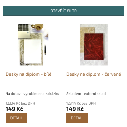
e
n
OTEVŘÍT FILTR
í
p
V
r
ý
o
p
d
i
u
s
k
p
t
r
ů
o
d
Desky na diplom - bílé
Desky na diplom - červené
u
k
t
Na dotaz - vyrobíme na zakázku
Skladem - externí sklad
ů
123,14 Kč bez DPH
123,14 Kč bez DPH
149 Kč
149 Kč
DETAIL
DETAIL