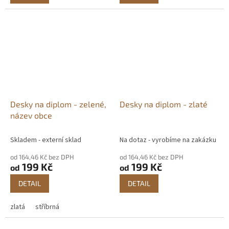
Desky na diplom - zelené,
Desky na diplom - zlaté
název obce
Skladem - externí sklad
Na dotaz - vyrobíme na zakázku
od 164,46 Kč bez DPH
od 164,46 Kč bez DPH
199 Kč
199 Kč
od
od
DETAIL
DETAIL
zlatá
stříbrná