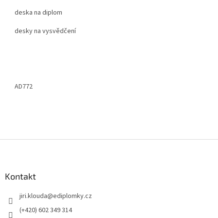
deska na diplom
desky na vysvědčení
AD772
Z
á
p
a
Kontakt
t
jiri.klouda
@
ediplomky.cz
í
(+420) 602 349 314