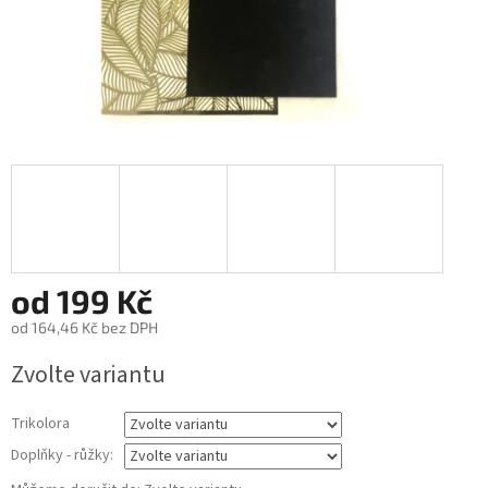
od
199 Kč
od
164,46 Kč
bez DPH
Měrná
Zvolte variantu
cena:
Trikolora
Doplňky - růžky: