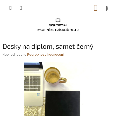
Přejít
NÁKUP
na
obsah
KOŠÍK
Desky na diplom, samet černý
Průměrné
Neohodnoceno
Podrobnosti hodnocení
hodnocení
produktu
je
0,0
z
5
hvězdiček.