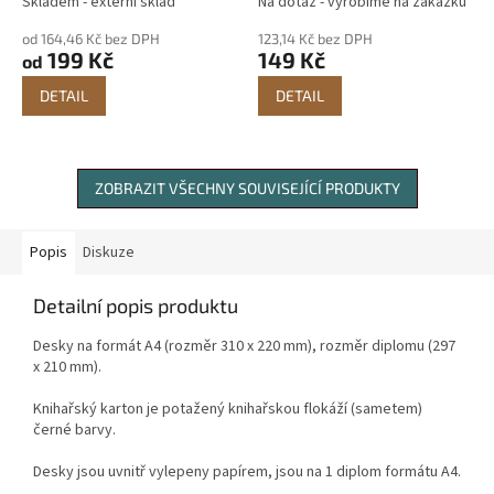
Skladem - externí sklad
Na dotaz - vyrobíme na zakázku
od 164,46 Kč bez DPH
123,14 Kč bez DPH
199 Kč
149 Kč
od
DETAIL
DETAIL
ZOBRAZIT VŠECHNY SOUVISEJÍCÍ PRODUKTY
Popis
Diskuze
Detailní popis produktu
Desky na formát A4 (rozměr 310 x 220 mm), rozměr diplomu (297
x 210 mm).
Knihařský karton je potažený knihařskou flokáží (sametem)
černé barvy.
Desky jsou uvnitř vylepeny papírem, jsou na 1 diplom formátu A4.