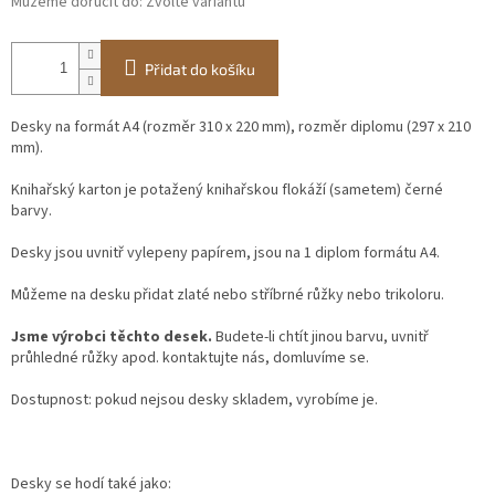
Můžeme doručit do:
Zvolte variantu
Přidat do košíku
Desky na formát A4 (rozměr 310 x 220 mm), rozměr diplomu (297 x 210
mm).
Knihařský karton je potažený knihařskou flokáží (sametem) černé
barvy.
Desky jsou uvnitř vylepeny papírem, jsou na 1 diplom formátu A4.
Můžeme na desku přidat zlaté nebo stříbrné růžky nebo trikoloru.
Jsme výrobci těchto desek.
Budete-li chtít jinou barvu, uvnitř
průhledné růžky apod. kontaktujte nás, domluvíme se.
Dostupnost: pokud nejsou desky skladem, vyrobíme je.
Desky se hodí také jako: