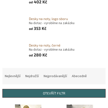
402 Kč
od
Desky na noty, logo sboru
Na dotaz - vyrobíme na zakázku
353 Kč
od
Desky na noty, černé
Na dotaz - vyrobíme na zakázku
280 Kč
od
Ř
a
Nejlevnější
Nejdražší
Nejprodávanější
Abecedně
z
e
n
OTEVŘÍT FILTR
í
p
V
r