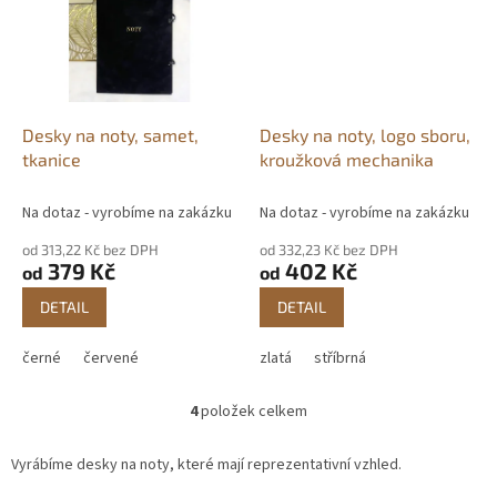
Desky na noty, samet,
Desky na noty, logo sboru,
tkanice
kroužková mechanika
Na dotaz - vyrobíme na zakázku
Na dotaz - vyrobíme na zakázku
od 313,22 Kč bez DPH
od 332,23 Kč bez DPH
379 Kč
402 Kč
od
od
DETAIL
DETAIL
černé
červené
zlatá
stříbrná
4
položek celkem
O
v
l
Vyrábíme desky na noty, které mají reprezentativní vzhled.
á