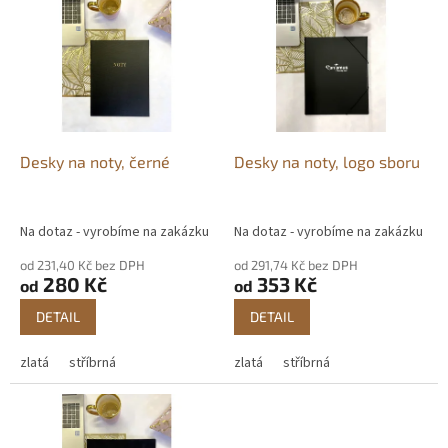
ý
o
p
d
i
u
s
k
p
t
r
ů
o
d
Desky na noty, černé
Desky na noty, logo sboru
u
k
t
Na dotaz - vyrobíme na zakázku
Na dotaz - vyrobíme na zakázku
ů
od 231,40 Kč bez DPH
od 291,74 Kč bez DPH
280 Kč
353 Kč
od
od
DETAIL
DETAIL
zlatá
stříbrná
zlatá
stříbrná