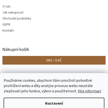
O nás
Jak nakupovat
Obchodní podmínky
GDPR
Kontakt
Nákupní košík
0
KS /
0 KČ
Vytvořilo Studio Avocado
Používáme cookies, abychom Vám umožnili pohodlné
prohlížení webu a díky analýze provozu webu neustále
zlepšovali jeho funkce, výkon a použitelnost.
Více informací
Vytvořil Shoptet
Nastavení