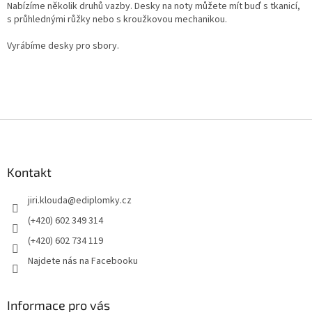
d
Nabízíme několik druhů vazby. Desky na noty můžete mít buď s tkanicí,
a
s průhlednými růžky nebo s kroužkovou mechanikou.
c
í
Vyrábíme desky pro sbory.
p
r
v
k
y
v
Z
ý
á
p
p
i
a
Kontakt
s
t
u
jiri.klouda
@
ediplomky.cz
í
(+420) 602 349 314
(+420) 602 734 119
Najdete nás na Facebooku
Informace pro vás