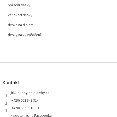
obřadní desky
věnovací desky
deska na diplom
desky na vysvědčení
Z
á
p
a
Kontakt
t
jiri.klouda
@
ediplomky.cz
í
(+420) 602 349 314
(+420) 602 734 119
Najdete nás na Facebooku