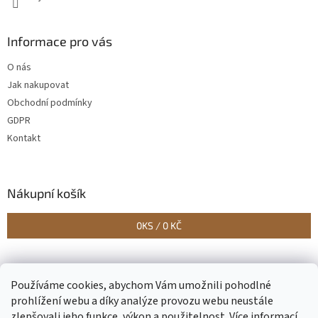
Informace pro vás
O nás
Jak nakupovat
Obchodní podmínky
GDPR
Kontakt
Nákupní košík
0
KS /
0 KČ
Vytvořilo Studio Avocado
Používáme cookies, abychom Vám umožnili pohodlné
prohlížení webu a díky analýze provozu webu neustále
zlepšovali jeho funkce, výkon a použitelnost.
Více informací