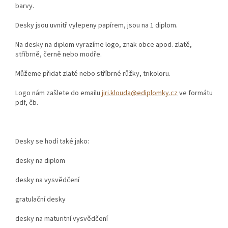
barvy.
Desky jsou uvnitř vylepeny papírem, jsou na 1 diplom.
Na desky na diplom vyrazíme logo, znak obce apod. zlatě,
stříbrně, černě nebo modře.
Můžeme přidat zlaté nebo stříbrné růžky, trikoloru.
Logo nám zašlete do emailu
jiri.klouda@ediplomky.cz
ve formátu
pdf, čb.
Desky se hodí také jako:
desky na diplom
desky na vysvědčení
gratulační desky
desky na maturitní vysvědčení