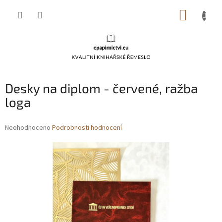
Přejít
NÁKUP
na
obsah
KOŠÍK
Desky na diplom - červené, ražba
loga
Průměrné
Neohodnoceno
Podrobnosti hodnocení
hodnocení
produktu
je
0,0
z
5
hvězdiček.