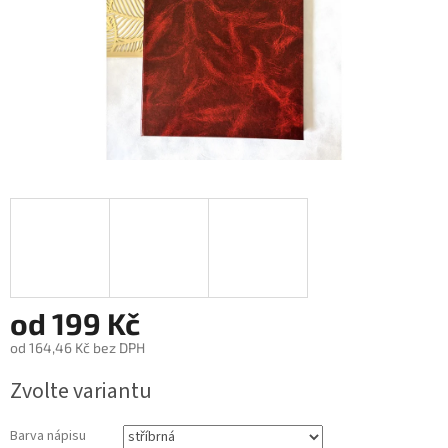
od
199 Kč
od
164,46 Kč
bez DPH
Měrná
Zvolte variantu
cena:
Barva nápisu