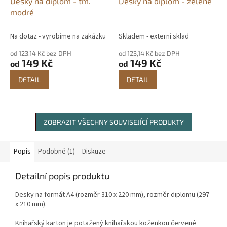
Desky na diplom - tm.
Desky na diplom - zelené
modré
Na dotaz - vyrobíme na zakázku
Skladem - externí sklad
od 123,14 Kč bez DPH
od 123,14 Kč bez DPH
149 Kč
149 Kč
od
od
DETAIL
DETAIL
ZOBRAZIT VŠECHNY SOUVISEJÍCÍ PRODUKTY
Popis
Podobné (1)
Diskuze
Detailní popis produktu
Desky na formát A4 (rozměr 310 x 220 mm), rozměr diplomu (297
x 210 mm).
Knihařský karton je potažený knihařskou koženkou červené