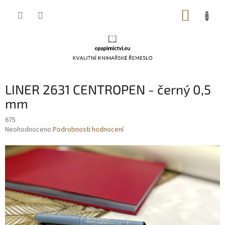
Přejít
NÁKUP
na
obsah
KOŠÍK
LINER 2631 CENTROPEN - černý 0,5
mm
675
Průměrné
Neohodnoceno
Podrobnosti hodnocení
hodnocení
produktu
je
0,0
z
5
hvězdiček.