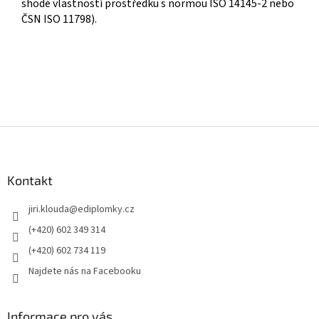
shodě vlastností prostředku s normou ISO 14145-2 nebo
ČSN ISO 11798).
Z
á
p
a
Kontakt
t
jiri.klouda
@
ediplomky.cz
í
(+420) 602 349 314
(+420) 602 734 119
Najdete nás na Facebooku
Informace pro vás