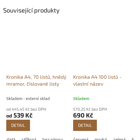
Související produkty
Kronika A4, 70 listů, hnědý
Kronika A4 100 listů -
mramor, číslované listy
vlastní název
Skladem - externí sklad
Skladem
od 445,45 Kč bez DPH
570,25 Kč bez DPH
539 Kč
690 Kč
od
DETAIL
DETAIL
zlatá
stříbrná
bez nápisu
červená
modrá
zelená
hně