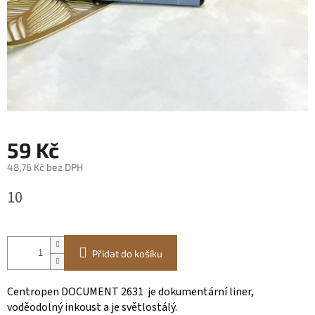
59 Kč
48,76 Kč bez DPH
Měrná
10
cena:
Přidat do košíku
Centropen DOCUMENT 2631 je dokumentární liner,
voděodolný inkoust a je světlostálý.