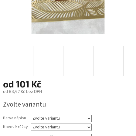
od
101 Kč
od
83,47 Kč
bez DPH
Měrná
Zvolte variantu
cena:
Barva nápisu
Kovové růžky