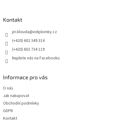
á
p
a
Kontakt
t
jiri.klouda
@
ediplomky.cz
í
(+420) 602 349 314
(+420) 602 734 119
Najdete nás na Facebooku
Informace pro vás
O nás
Jak nakupovat
Obchodní podmínky
GDPR
Kontakt