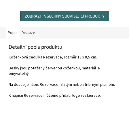
ZOBRAZIT VŠECHNY SOUVISEJÍCÍ PRODUKTY
Popis
Diskuze
Detailní popis produktu
Koženková cedulka Rezervace, rozměr 13 x 8,5 cm.
Desky jsou potaženy červenou koženkou, materiál je
omyvatelný
Na desce je nápis Rezervace, zlatým nebo stříbrným písmem.
K nápisu Rezervace můžeme přidat i logo restaurace.
Z