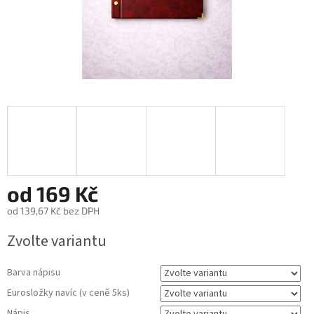
od
169 Kč
od
139,67 Kč
bez DPH
Měrná
Zvolte variantu
cena:
Barva nápisu
Eurosložky navíc (v ceně 5ks)
Nápis