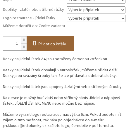
Doplňky - zlaté nebo stříbrné růžky
Logo restaurace - jídelní lístky
Můžeme doručit do:
Zvolte variantu
Přidat do košíku
Desky na jídelní lístek A4 jsou potaženy červenou koženkou.
Desky na jídelní lístek obsahují 5 eurosložek, můžeme přidat další.
Desky jsou svázány šrouby tzn. že lze přidávat a odebírat složky.
Desky na jídelní lístek jsou spojeny 4 zlatými nebo stříbrnými šrouby.
Na desce je možný buď zlatý nebo stříbrný nápis Jídelní a nápojový
lístek, JÍDELNÍ LÍSTEK, MENU nebo možno bez nápisu.
Můžeme vyrazit logo restaurace, max výška 6cm. Pokud budete mít
zájem o tuto možnost, tak nám po objednávce do e-mailu:
jiri.klouda@ediplomky.cz zašlete logo, černobíle v pdf formátu.