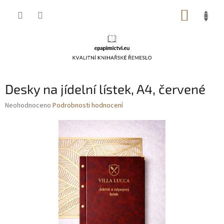
Přejít
NÁKUP
na
obsah
KOŠÍK
Desky na jídelní lístek, A4, červené
Průměrné
Neohodnoceno
Podrobnosti hodnocení
hodnocení
produktu
je
0,0
z
5
hvězdiček.