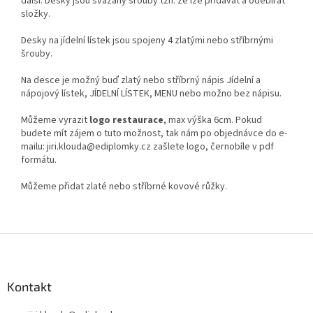
další. Desky jsou svázány šrouby tzn. že lze přidávat a odebírat
složky.
Desky na jídelní lístek jsou spojeny 4 zlatými nebo stříbrnými
šrouby.
Na desce je možný buď zlatý nebo stříbrný nápis Jídelní a
nápojový lístek, JÍDELNÍ LÍSTEK, MENU nebo možno bez nápisu.
Můžeme vyrazit
logo restaurace
, max výška 6cm. Pokud
budete mít zájem o tuto možnost, tak nám po objednávce do e-
mailu: jiri.klouda@ediplomky.cz zašlete logo, černobíle v pdf
formátu.
Můžeme přidat zlaté nebo stříbrné kovové růžky.
Z
á
p
a
Kontakt
t