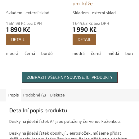
um. kůže
Skladem - externí sklad
Skladem - externí sklad
Průměrné
Průměrné
hodnocení
hodnocení
1 561,98 Kč bez DPH
1 644,63 Kč bez DPH
produktu
produktu
1 890 Kč
1 990 Kč
je
je
4,4
5,0
DETAIL
DETAIL
z
z
5
5
modrá
černá
bordó
modrá
černá
hnědá
bordó
hvězdiček.
hvězdiček.
ZOBRAZIT VŠECHNY SOUVISEJÍCÍ PRODUKTY
Popis
Podobné (2)
Diskuze
Detailní popis produktu
Desky na jídelní lístek A4 jsou potaženy červenou koženkou.
Desky na jídelní lístek obsahují 5 eurosložek, můžeme přidat