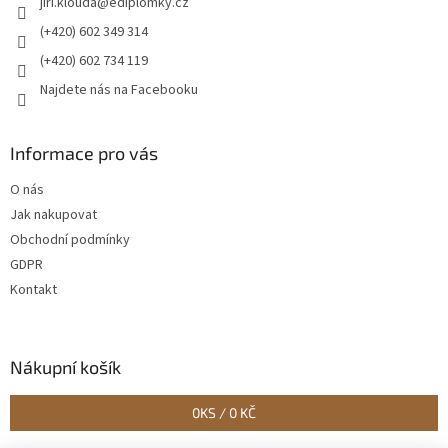
jiri.klouda
@
ediplomky.cz
í
(+420) 602 349 314
(+420) 602 734 119
Najdete nás na Facebooku
Informace pro vás
O nás
Jak nakupovat
Obchodní podmínky
GDPR
Kontakt
Nákupní košík
0
KS /
0 KČ