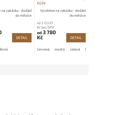
kůže
 na zakázku - dodání
Vyrobíme na zakázku - dodání
do měsíce
do měsíce
od 3 123,97
H
Kč bez DPH
0
3 780
od
Kč
DETAIL
DETAIL
říbrná
červená
modrá
zelená
hnědá