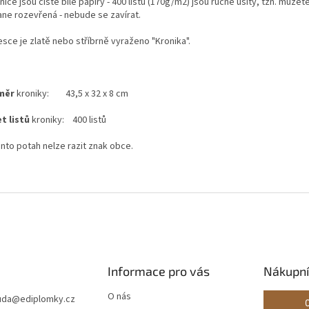
nice jsou čisté bílé papíry - 400 listů (170g/m2) jsou ručně ušity, tzn. může
ane rozevřená - nebude se zavírat.
sce je zlatě nebo stříbrně vyraženo "Kronika".
měr
kroniky: 43,5 x 32 x 8 cm
t listů
kroniky: 400 listů
ento potah nelze razit znak obce.
Informace pro vás
Nákupní
O nás
ouda
@
ediplomky.cz