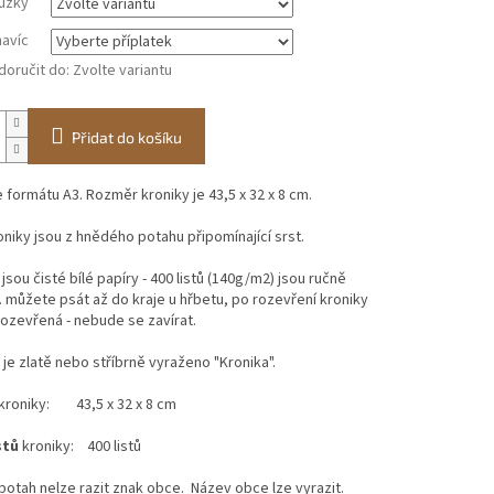
ůžky
navíc
oručit do:
Zvolte variantu
Přidat do košíku
e formátu A3. Rozměr kroniky je 43,5 x 32 x 8 cm.
niky jsou z hnědého potahu připomínající srst.
 jsou čisté bílé papíry - 400 listů (140g/m2) jsou ručně
n. můžete psát až do kraje u hřbetu, po rozevření kroniky
ozevřená - nebude se zavírat.
je zlatě nebo stříbrně vyraženo "Kronika".
kroniky: 43,5 x 32 x 8 cm
stů
kroniky: 400 listů
potah nelze razit znak obce. Název obce lze vyrazit.