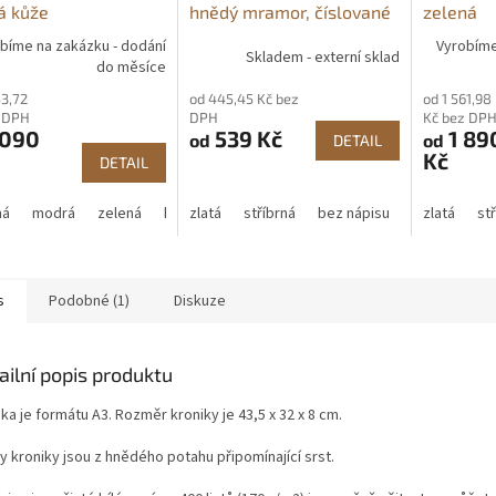
á kůže
hnědý mramor, číslované
zelená
listy
bíme na zakázku - dodání
Vyrobíme
Skladem - externí sklad
do měsíce
53,72
od 445,45 Kč bez
od 1 561,98
z DPH
DPH
Kč bez DP
 090
539 Kč
1 89
od
od
DETAIL
Kč
DETAIL
ná
modrá
zelená
hnědá
zlatá
stříbrná
bez nápisu
zlatá
st
s
Podobné (1)
Diskuze
ailní popis produktu
ka je formátu A3. Rozměr kroniky je 43,5 x 32 x 8 cm.
y kroniky jsou z hnědého potahu připomínající srst.