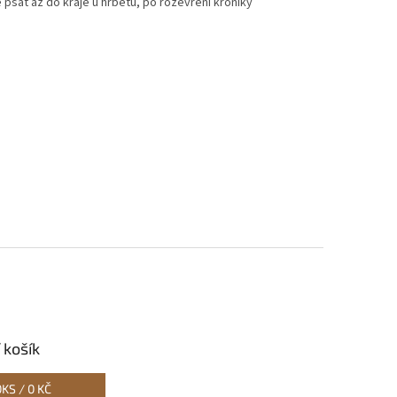
te psát až do kraje u hřbetu, po rozevření kroniky
 košík
0
KS /
0 KČ