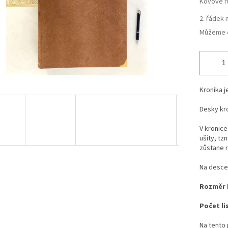
Kovové r
2. řádek 
Můžeme d
Kronika j
Desky kro
V kronice
ušity, tz
zůstane r
Na desce 
Rozměr
Počet li
Na tento 