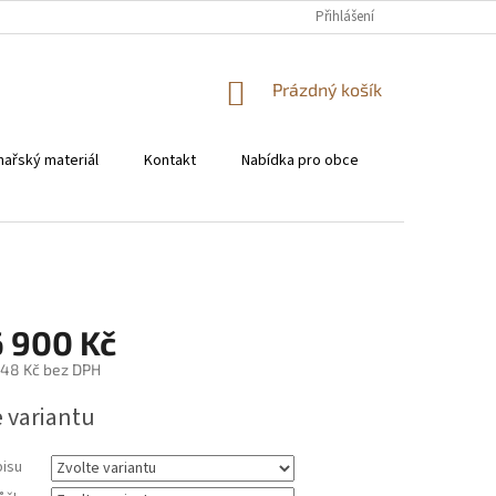
KONTAKT
Přihlášení
NÁKUPNÍ
Prázdný košík
KOŠÍK
hařský materiál
Kontakt
Nabídka pro obce
Pro restaura
6 900 Kč
,48 Kč
bez DPH
e variantu
pisu