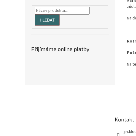
V kro
zůst
Na de
HLEDAT
Roz
Přijímáme online platby
Poče
Na t
Z
á
p
a
t
Kontakt
í
jiri.kl