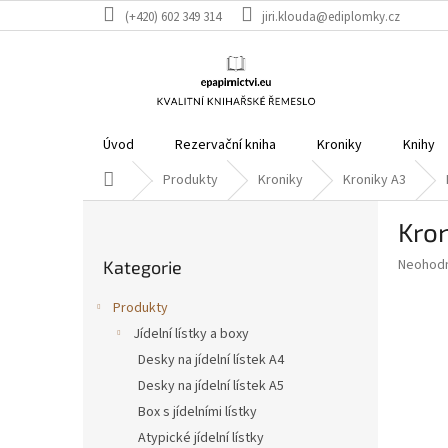
Přejít
(+420) 602 349 314
jiri.klouda@ediplomky.cz
na
obsah
Úvod
Rezervační kniha
Kroniky
Knihy
Domů
Produkty
Kroniky
Kroniky A3
P
Kron
o
Přeskočit
s
Průměr
Neohod
Kategorie
kategorie
t
hodnoce
r
produkt
Produkty
a
je
Jídelní lístky a boxy
0,0
n
z
Desky na jídelní lístek A4
n
5
í
Desky na jídelní lístek A5
hvězdič
p
Box s jídelními lístky
a
Atypické jídelní lístky