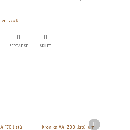
informace
ZEPTAT SE
SDÍLET
Další
produkt
4 170 listů
Kronika A4, 200 listů, um.