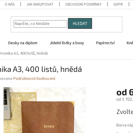
O NÁS
JAK NAKUPOVAT
OBCHODNÍ PODMÍNKY
GDPR
HLEDAT
Desky na diplom
Jídelní lístky a boxy
Papírnictví
Kni
Kronika A3, 400 listů, hnědá
ika A3, 400 listů, hnědá
né
noceno
Podrobnosti hodnocení
ní
od
u
od
5 702
Měrná
Zvolt
cena:
ek.
Barva ná