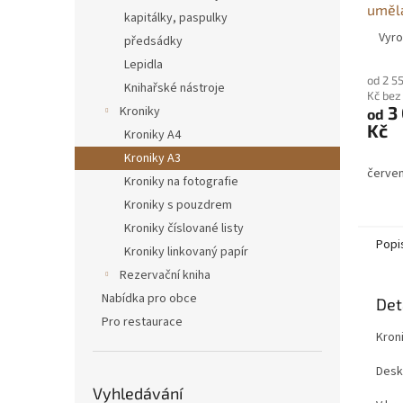
uměl
kapitálky, paspulky
Vyro
předsádky
Lepidla
od 2 5
Knihařské nástroje
Kč be
3
Kroniky
od
Kč
Kroniky A4
Kroniky A3
červe
Kroniky na fotografie
Kroniky s pouzdrem
Kroniky číslované listy
Popi
Kroniky linkovaný papír
Rezervační kniha
Nabídka pro obce
Det
Pro restaurace
Kroni
Desk
Vyhledávání