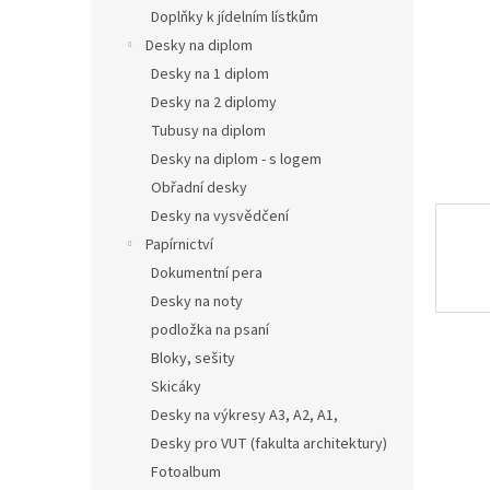
n
Doplňky k jídelním lístkům
e
Desky na diplom
l
Desky na 1 diplom
Desky na 2 diplomy
Tubusy na diplom
Desky na diplom - s logem
Obřadní desky
Desky na vysvědčení
Papírnictví
Dokumentní pera
Desky na noty
podložka na psaní
Bloky, sešity
Skicáky
Desky na výkresy A3, A2, A1,
Desky pro VUT (fakulta architektury)
Fotoalbum