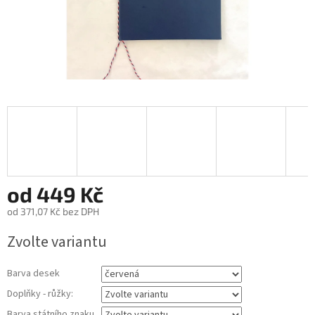
od
449 Kč
od
371,07 Kč
bez DPH
Měrná
Zvolte variantu
cena:
Barva desek
Doplňky - růžky:
Barva státního znaku