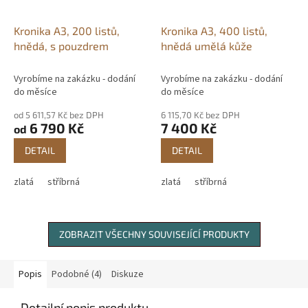
Kronika A3, 200 listů,
Kronika A3, 400 listů,
hnědá, s pouzdrem
hnědá umělá kůže
Vyrobíme na zakázku - dodání
Vyrobíme na zakázku - dodání
do měsíce
do měsíce
od 5 611,57 Kč bez DPH
6 115,70 Kč bez DPH
6 790 Kč
7 400 Kč
od
DETAIL
DETAIL
zlatá
stříbrná
zlatá
stříbrná
ZOBRAZIT VŠECHNY SOUVISEJÍCÍ PRODUKTY
Popis
Podobné (4)
Diskuze
Detailní popis produktu