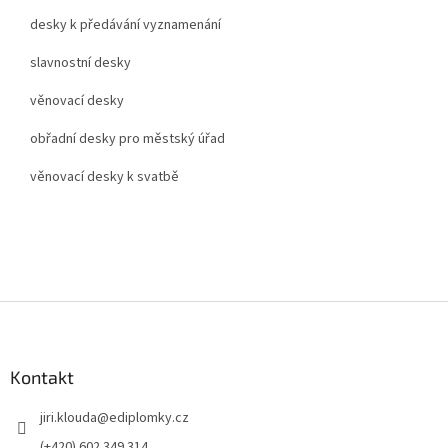
desky k předávání vyznamenání
slavnostní desky
věnovací desky
obřadní desky pro městský úřad
věnovací desky k svatbě
Z
á
p
a
Kontakt
t
jiri.klouda
@
ediplomky.cz
í
(+420) 602 349 314