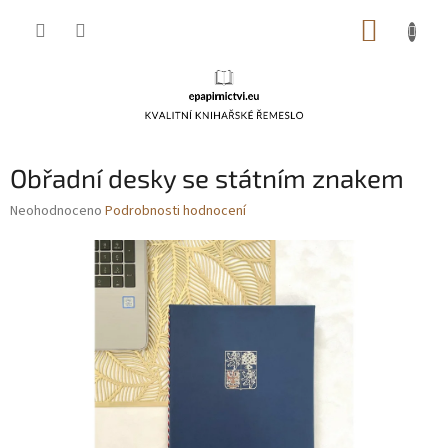
Přejít
NÁKUP
na
obsah
KOŠÍK
Obřadní desky se státním znakem
Průměrné
Neohodnoceno
Podrobnosti hodnocení
hodnocení
produktu
je
0,0
z
5
hvězdiček.