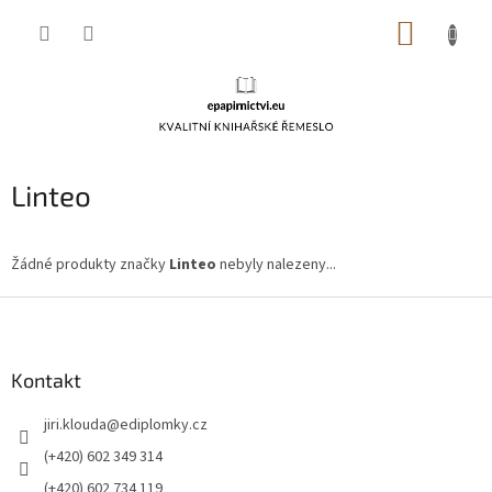
Přejít
NÁKUP
na
obsah
KOŠÍK
Linteo
Žádné produkty značky
Linteo
nebyly nalezeny...
Z
á
p
a
Kontakt
t
jiri.klouda
@
ediplomky.cz
í
(+420) 602 349 314
(+420) 602 734 119