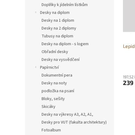
i
r
n
Doplňky k jídelním lístkům
s
o
e
Desky na diplom
p
d
l
r
u
Desky na 1 diplom
o
k
Desky na 2 diplomy
d
t
Tubusy na diplom
u
ů
Desky na diplom - s logem
Lepid
k
Obřadní desky
t
ů
Desky na vysvědčení
Papírnictví
Dokumentní pera
197,52
239
Desky na noty
podložka na psaní
Bloky, sešity
Skicáky
Desky na výkresy A3, A2, A1,
Desky pro VUT (fakulta architektury)
Fotoalbum