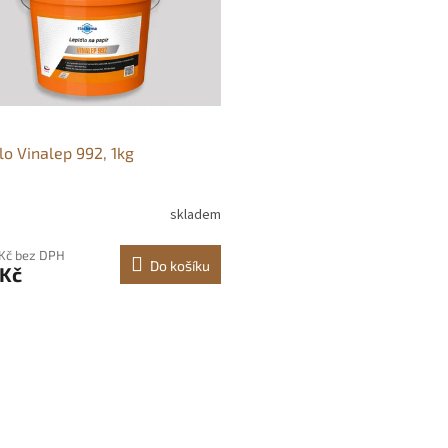
lo Vinalep 992, 1kg
skladem
 Kč bez DPH
Do košíku
 Kč
O
v
l
á
d
a
c