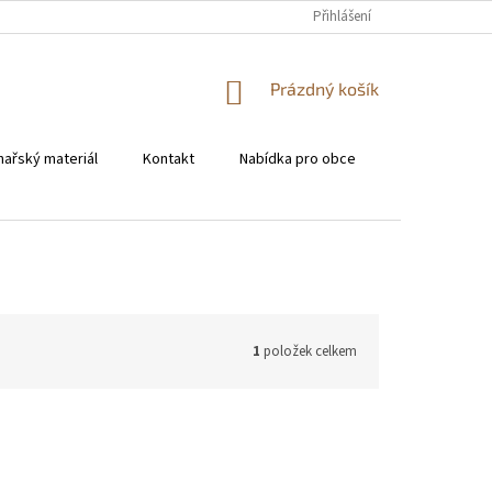
KONTAKT
Přihlášení
NÁKUPNÍ
Prázdný košík
KOŠÍK
hařský materiál
Kontakt
Nabídka pro obce
Pro restaura
1
položek celkem