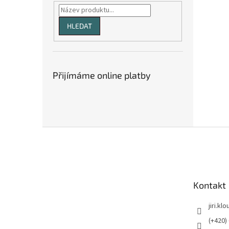
HLEDAT
Přijímáme online platby
Z
á
p
a
t
Kontakt
í
jiri.kl
(+420)