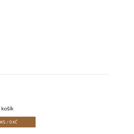
 košík
0
KS /
0 KČ