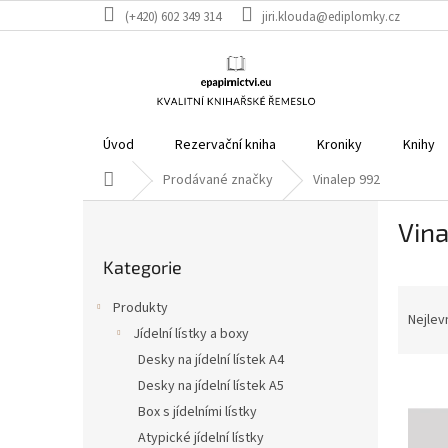
Přejít
(+420) 602 349 314
jiri.klouda@ediplomky.cz
na
obsah
Úvod
Rezervační kniha
Kroniky
Knihy
Domů
Prodávané značky
Vinalep 992
P
Vin
o
Přeskočit
s
Kategorie
kategorie
t
Ř
r
Produkty
a
a
Nejlev
Jídelní lístky a boxy
z
n
Desky na jídelní lístek A4
e
n
V
n
í
Desky na jídelní lístek A5
ý
í
p
Box s jídelními lístky
p
p
a
Atypické jídelní lístky