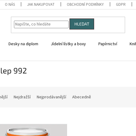
O NÁS
JAK NAKUPOVAT
OBCHODNÍ PODMÍNKY
GDPR
HLEDAT
Desky na diplom
Jídelní lístky a boxy
Papírnictví
Kni
alep 992
nější
Nejdražší
Nejprodávanější
Abecedně