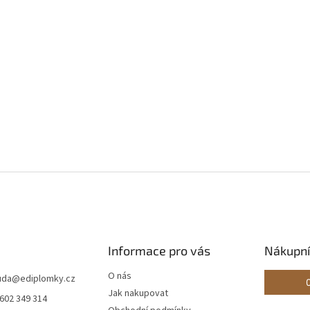
Informace pro vás
Nákupní
O nás
ouda
@
ediplomky.cz
Jak nakupovat
 602 349 314