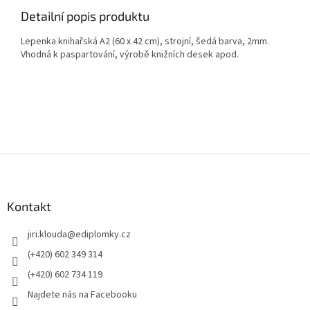
Detailní popis produktu
Lepenka knihařská A2 (60 x 42 cm), strojní, šedá barva, 2mm.
Vhodná k paspartování, výrobě knižních desek apod.
Z
á
p
a
Kontakt
t
jiri.klouda
@
ediplomky.cz
í
(+420) 602 349 314
(+420) 602 734 119
Najdete nás na Facebooku