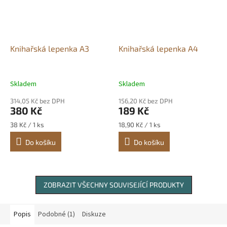
Knihařská lepenka A3
Knihařská lepenka A4
Skladem
Skladem
314,05 Kč bez DPH
156,20 Kč bez DPH
380 Kč
189 Kč
Měrná
Měrná
38 Kč / 1 ks
18,90 Kč / 1 ks
cena:
cena:
Do košíku
Do košíku
ZOBRAZIT VŠECHNY SOUVISEJÍCÍ PRODUKTY
Popis
Podobné (1)
Diskuze