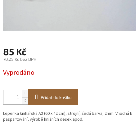
85 Kč
70,25 Kč bez DPH
Měrná
Vyprodáno
cena:
Přidat do košíku
Lepenka knihařská A2 (60 x 42 cm), strojní, šedá barva, 2mm. Vhodná k
paspartování, výrobě knižních desek apod.