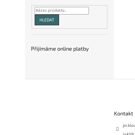
HLEDAT
Přijímáme online platby
Z
á
p
a
t
Kontakt
í
jiri.kl
(+420)