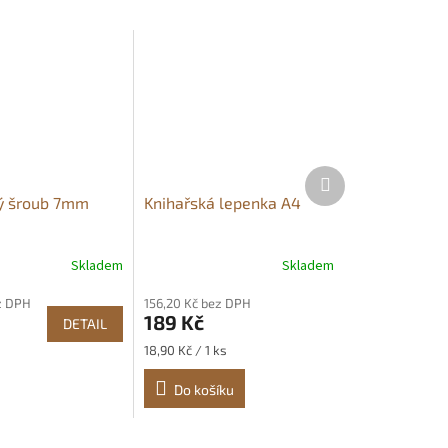
Další
produkt
ý šroub 7mm
Knihařská lepenka A4
Skladem
Skladem
ez DPH
156,20 Kč bez DPH
189 Kč
DETAIL
Měrná
18,90 Kč / 1 ks
cena:
Do košíku