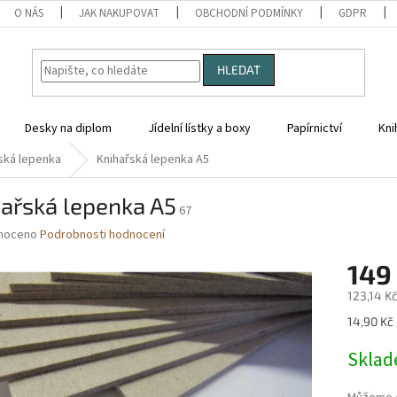
O NÁS
JAK NAKUPOVAT
OBCHODNÍ PODMÍNKY
GDPR
HLEDAT
Desky na diplom
Jídelní lístky a boxy
Papírnictví
Kni
ská lepenka
Knihařská lepenka A5
ařská lepenka A5
67
né
noceno
Podrobnosti hodnocení
ní
149
u
123,14 K
Měrná
14,90 Kč 
cena:
ek.
Skla