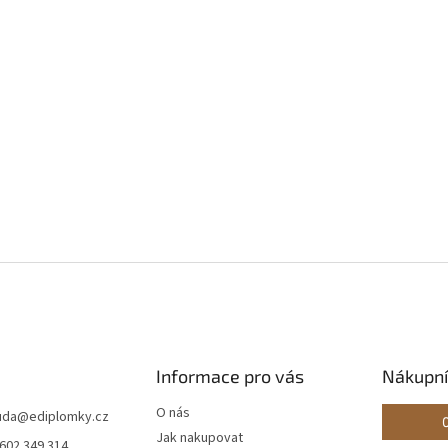
Informace pro vás
Nákupní
O nás
ouda
@
ediplomky.cz
Jak nakupovat
 602 349 314