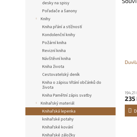
Souvi
desky na spisy
Pořadače a šanony
Knihy
Kniha přání a stížností
Kondolenční knihy
Požární kniha
Revizní kniha
Návštěvní kniha
Duvi
Kniha života
Cestovatelský deník
Kniha o zápisu Vítání občánků do
života
194,21
Kniha Pamětní zápis svatby
235
Knihařský materiál
Knihařská lepenka
D
knihařské potahy
Knihařské kování
Knihařské záložky