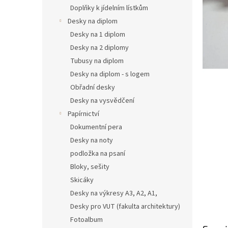
n
Doplňky k jídelním lístkům
e
Desky na diplom
l
Desky na 1 diplom
Desky na 2 diplomy
Tubusy na diplom
Desky na diplom - s logem
Obřadní desky
Desky na vysvědčení
Papírnictví
Dokumentní pera
Desky na noty
podložka na psaní
Bloky, sešity
Skicáky
Desky na výkresy A3, A2, A1,
Desky pro VUT (fakulta architektury)
Fotoalbum