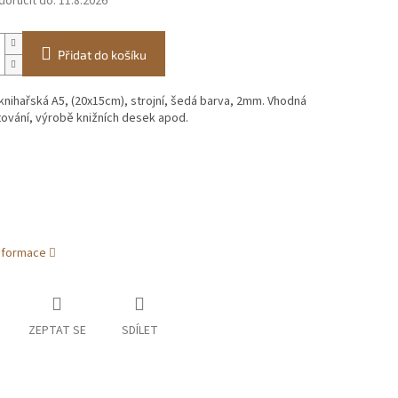
oručit do:
11.8.2026
Přidat do košíku
nihařská A5, (20x15cm), strojní, šedá barva, 2mm. Vhodná
ování, výrobě knižních desek apod.
informace
ZEPTAT SE
SDÍLET