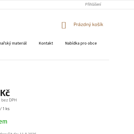
KONTAKT
Přihlášení
NÁKUPNÍ
Prázdný košík
KOŠÍK
hařský materiál
Kontakt
Nabídka pro obce
Pro restaura
 Kč
č bez DPH
/ 1 ks
dem