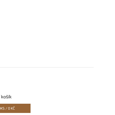
 košík
0
KS /
0 KČ