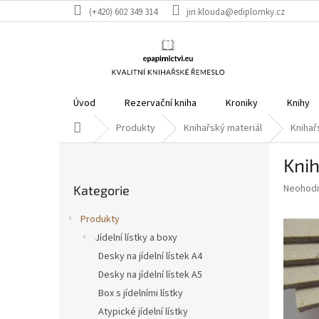
Přejít
(+420) 602 349 314
jiri.klouda@ediplomky.cz
na
obsah
Úvod
Rezervační kniha
Kroniky
Knihy
Domů
Produkty
Knihařský materiál
Knihař
P
Knih
o
Přeskočit
s
Průměr
Neohod
Kategorie
kategorie
t
hodnoce
r
produkt
Produkty
a
je
Jídelní lístky a boxy
0,0
n
z
Desky na jídelní lístek A4
n
5
í
Desky na jídelní lístek A5
hvězdič
p
Box s jídelními lístky
a
Atypické jídelní lístky