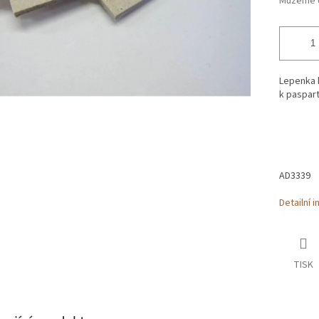
Můžeme d
Lepenka k
k paspart
AD3339
Detailní 
TISK