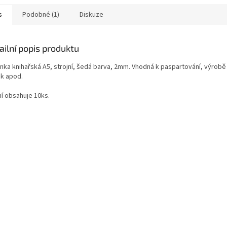
s
Podobné (1)
Diskuze
ailní popis produktu
nka knihařská A5, strojní, šedá barva, 2mm. Vhodná k paspartování, výrobě 
k apod.
ní obsahuje 10ks.