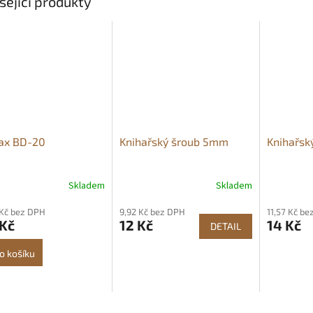
sející produkty
lax BD-20
Knihařský šroub 5mm
Knihařsk
Skladem
Skladem
 Kč bez DPH
9,92 Kč bez DPH
11,57 Kč b
 Kč
12 Kč
14 Kč
DETAIL
o košíku