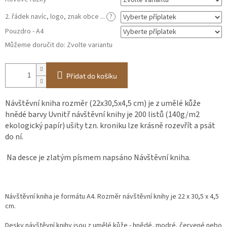
2. řádek navíc, logo, znak obce ...
?
Pouzdro - A4
Můžeme doručit do:
Zvolte variantu
Přidat do košíku
Návštěvní kniha rozměr (22x30,5x4,5 cm) je z umělé kůže
hnědé barvy Uvnitř návštěvní knihy je 200 listů (140g/m2
ekologický papír) ušity tzn. kroniku lze krásně rozevřít a psát
do ní.
Na desce je zlatým písmem napsáno Návštěvní kniha.
Návštěvní kniha je formátu A4. Rozměr návštěvní knihy je 22 x 30,5 x 4,5
cm.
Desky návštěvní knihy jsou z umělé kůže - hnědé, modré, červené nebo