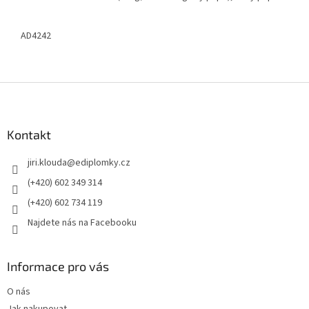
AD4242
Z
á
p
a
Kontakt
t
jiri.klouda
@
ediplomky.cz
í
(+420) 602 349 314
(+420) 602 734 119
Najdete nás na Facebooku
Informace pro vás
O nás
Jak nakupovat