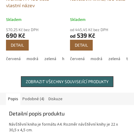
vlastní název
Skladem
Skladem
570,25 Kč bez DPH
od 445,45 Kč bez DPH
690 Kč
539 Kč
od
DETAIL
DETAIL
červená
modrá
zelená
hnědá
červená
modrá
zelená
tm.
ZOBRAZIT VŠECHNY SOUVISEJÍCÍ PRODUKTY
Popis
Podobné (4)
Diskuze
Detailní popis produktu
Návštěvní kniha je formátu A4. Rozměr návštěvní knihy je 22 x
30,5 x 4,5 cm.