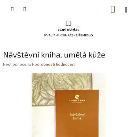
Přejít
NÁKUP
na
obsah
KOŠÍK
Návštěvní kniha, umělá kůže
Průměrné
Neohodnoceno
Podrobnosti hodnocení
hodnocení
produktu
je
0,0
z
5
hvězdiček.