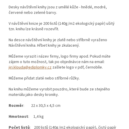
Desky návštěvní knihy jsou z umělé kůže - hnědé, modré,
červené nebo zelené barvy.
V návštěvní knize je 200 listů (140g/m2 ekologický papír) ušitý
tzn. knihu lze krásně rozevřít.
Na desce návštěvní knihy je zlatě nebo stříbrně vyraženo
Návštěvní kniha. Hřbet knihy je zkulacený.
Můžeme vyrazit i název firmy, logo firmy apod. Pokud máte
zájem o tuto možnost, tak po objednávce nám na email:
jiri.klouda@ediplomky.cz
zašlete logo v pdf, černobíle.
Můžeme přidat zlaté nebo stříbrné růžky.
Na knihu můžeme vyrobit pouzdro, které bude ze stejného
materiálu jako desky kroniky.
Rozměr
: 22 x 30,5 x 4,5 cm
Hmotnost
: 1,4 kg
Počet listů
: 200 listů (140g/m2 ekologický papír), čistý papír