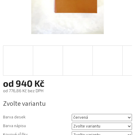
od
940 Kč
od
776,86 Kč
bez DPH
Měrná
Zvolte variantu
cena:
Barva desek
Barva nápisu
Kovové růžky