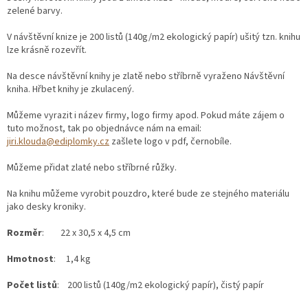
zelené barvy.
V návštěvní knize je 200 listů (140g/m2 ekologický papír) ušitý tzn. knihu
lze krásně rozevřít.
Na desce návštěvní knihy je zlatě nebo stříbrně vyraženo Návštěvní
kniha. Hřbet knihy je zkulacený.
Můžeme vyrazit i název firmy, logo firmy apod. Pokud máte zájem o
tuto možnost, tak po objednávce nám na email:
jiri.klouda@ediplomky.cz
zašlete logo v pdf, černobíle.
Můžeme přidat zlaté nebo stříbrné růžky.
Na knihu můžeme vyrobit pouzdro, které bude ze stejného materiálu
jako desky kroniky.
Rozměr
: 22 x 30,5 x 4,5 cm
Hmotnost
: 1,4 kg
Počet listů
: 200 listů (140g/m2 ekologický papír), čistý papír