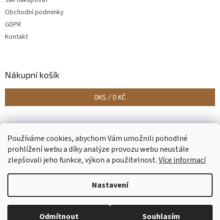
Obchodní podmínky
GDPR
Kontakt
Nákupní košík
0
KS /
0 KČ
Vytvořilo Studio Avocado
Používáme cookies, abychom Vám umožnili pohodlné
prohlížení webu a díky analýze provozu webu neustále
zlepšovali jeho funkce, výkon a použitelnost.
Více informací
Vytvořil Shoptet
Nastavení
Copyright 2026
Epapirnictvi.eu
. Všechna práva vyhrazena.
Upravit
Odmítnout
Souhlasím
nastavení cookies