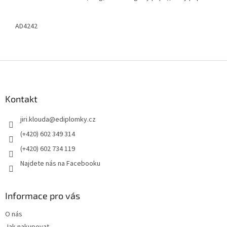
AD4242
Z
á
p
a
Kontakt
t
jiri.klouda
@
ediplomky.cz
í
(+420) 602 349 314
(+420) 602 734 119
Najdete nás na Facebooku
Informace pro vás
O nás
Jak nakupovat