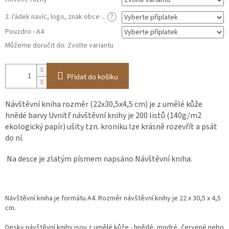
2. řádek navíc, logo, znak obce ...
?
Pouzdro - A4
Můžeme doručit do:
Zvolte variantu
Přidat do košíku
Návštěvní kniha rozměr (22x30,5x4,5 cm) je z umělé kůže
hnědé barvy Uvnitř návštěvní knihy je 200 listů (140g/m2
ekologický papír) ušity tzn. kroniku lze krásně rozevřít a psát
do ní.
Na desce je zlatým písmem napsáno Návštěvní kniha.
Návštěvní kniha je formátu A4. Rozměr návštěvní knihy je 22 x 30,5 x 4,5
cm.
Desky návštěvní knihy jsou z umělé kůže - hnědé, modré, červené nebo