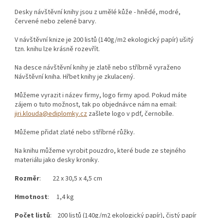
Desky návštěvní knihy jsou z umělé kůže - hnědé, modré,
červené nebo zelené barvy.
V návštěvní knize je 200 listů (140g/m2 ekologický papír) ušitý
tzn. knihu lze krásně rozevřít.
Na desce návštěvní knihy je zlatě nebo stříbrně vyraženo
Návštěvní kniha. Hřbet knihy je zkulacený.
Můžeme vyrazit i název firmy, logo firmy apod. Pokud máte
zájem o tuto možnost, tak po objednávce nám na email:
jiri.klouda@ediplomky.cz
zašlete logo v pdf, černobíle.
Můžeme přidat zlaté nebo stříbrné růžky.
Na knihu můžeme vyrobit pouzdro, které bude ze stejného
materiálu jako desky kroniky.
Rozměr
: 22 x 30,5 x 4,5 cm
Hmotnost
: 1,4 kg
Počet listů
: 200 listů (140g/m2 ekologický papír), čistý papír