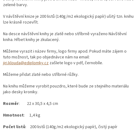
zelené barvy.
V návštěvní knize je 200 listů (140g/m2 ekologický papír) ušitý tzn. knihu
lze krásně rozevřít.
Na desce návštěvní knihy je zlatě nebo stříbrně vyraženo Návštěvní
kniha. Hřbet knihy je zkulacený.
Můžeme vyrazit i název firmy, logo firmy apod. Pokud máte zájem o
tuto možnost, tak po objednávce nám na email:
jiri.klouda@ediplomky.cz
zašlete logo v pdf, černobíle.
Můžeme přidat zlaté nebo stříbrné růžky.
Na knihu můžeme vyrobit pouzdro, které bude ze stejného materiálu
jako desky kroniky.
Rozměr
: 22 x 30,5 x 4,5 cm
Hmotnost
: 1,4 kg
Počet listů
: 200 listů (140g/m2 ekologický papír), čistý papír