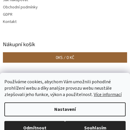
Obchodní podmínky
GDPR
Kontakt
Nákupní košík
0
KS /
0 KČ
Vytvořilo Studio Avocado
Používáme cookies, abychom Vám umožnili pohodlné
prohlížení webu a díky analýze provozu webu neustále
zlepšovali jeho funkce, výkon a použitelnost.
Více informací
Vytvořil Shoptet
Nastavení
Copyright 2026
Epapirnictvi.eu
. Všechna práva vyhrazena.
Upravit
Odmítnout
Souhlasím
nastavení cookies