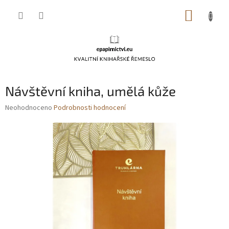
Přejít
NÁKUP
na
obsah
KOŠÍK
Návštěvní kniha, umělá kůže
Průměrné
Neohodnoceno
Podrobnosti hodnocení
hodnocení
produktu
je
0,0
z
5
hvězdiček.