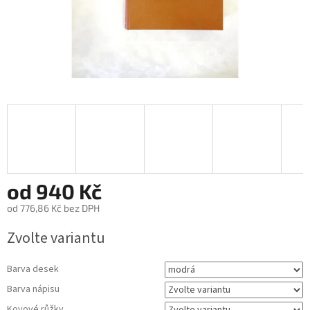
od
940 Kč
od
776,86 Kč
bez DPH
Měrná
Zvolte variantu
cena:
Barva desek
Barva nápisu
Kovové růžky