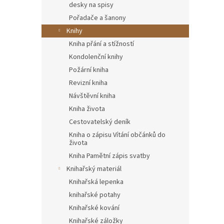
desky na spisy
Pořadače a šanony
Knihy
Kniha přání a stížností
Kondolenční knihy
Požární kniha
Revizní kniha
Návštěvní kniha
Kniha života
Cestovatelský deník
Kniha o zápisu Vítání občánků do
života
Kniha Pamětní zápis svatby
Knihařský materiál
Knihařská lepenka
knihařské potahy
Knihařské kování
Knihařské záložky