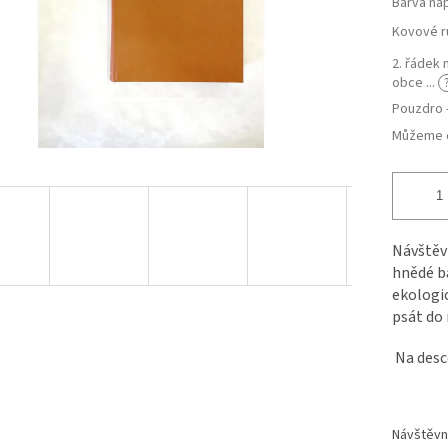
Barva ná
Kovové r
2. řádek 
obce ...
Pouzdro 
Můžeme d
Návštěvn
hnědé ba
ekologic
psát do 
Na desc
Návštěvní