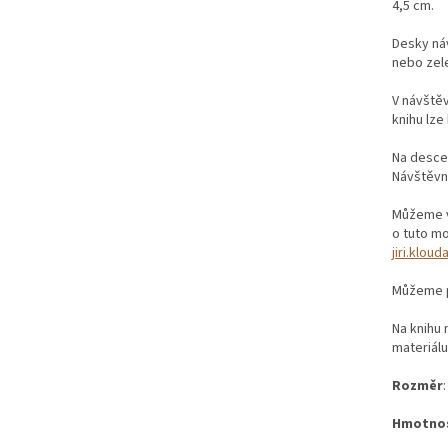
4,5 cm.
Desky náv
nebo zel
V návštěv
knihu lze
Na desce 
Návštěvní
Můžeme vy
o tuto mo
jiri.klou
Můžeme př
Na knihu
materiálu
Rozměr
Hmotno