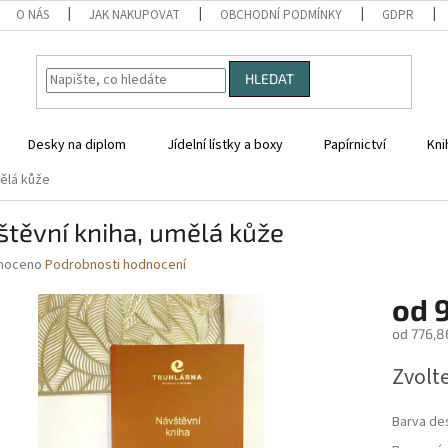
O NÁS
JAK NAKUPOVAT
OBCHODNÍ PODMÍNKY
GDPR
HLEDAT
Desky na diplom
Jídelní lístky a boxy
Papírnictví
Kni
mělá kůže
těvní kniha, umělá kůže
né
noceno
Podrobnosti hodnocení
ní
od
u
od
776,8
Měrná
Zvolt
cena:
ek.
Barva de