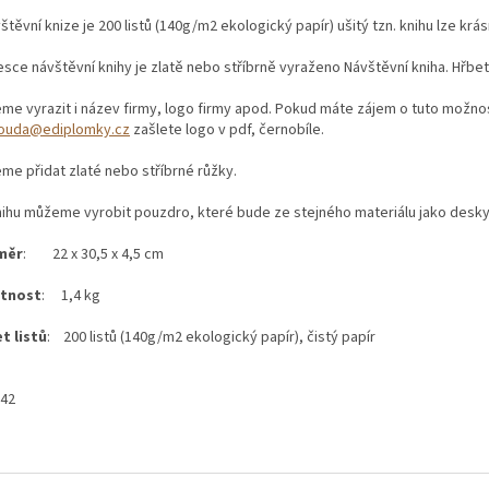
štěvní knize je 200 listů (140g/m2 ekologický papír) ušitý tzn. knihu lze krá
esce návštěvní knihy je zlatě nebo stříbrně vyraženo Návštěvní kniha. Hřbet
me vyrazit i název firmy, logo firmy apod. Pokud máte zájem o tuto možno
.klouda@ediplomky.cz
zašlete logo v pdf, černobíle.
me přidat zlaté nebo stříbrné růžky.
nihu můžeme vyrobit pouzdro, které bude ze stejného materiálu jako desky
měr
: 22 x 30,5 x 4,5 cm
tnost
: 1,4 kg
t listů
: 200 listů (140g/m2 ekologický papír), čistý papír
42