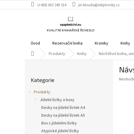
Přejít
(+420) 602 349 314
jiri.klouda@ediplomky.cz
na
obsah
Úvod
Rezervační kniha
Kroniky
Knihy
Domů
Produkty
Knihy
Návštěvní kniha, u
P
Návš
o
Přeskočit
s
Průměr
Neohod
Kategorie
kategorie
t
hodnoce
r
produkt
Produkty
a
je
Jídelní lístky a boxy
0,0
n
z
Desky na jídelní lístek A4
n
5
í
Desky na jídelní lístek A5
hvězdič
p
Box s jídelními lístky
a
Atypické jídelní lístky