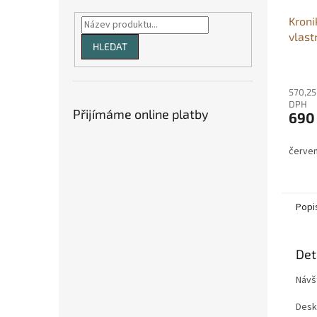
Kroni
vlast
HLEDAT
570,25
DPH
Přijímáme online platby
690
červe
Popi
Det
Návšt
Desk