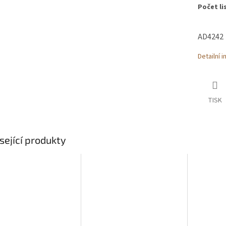
Počet li
AD4242
Detailní 
TISK
sející produkty