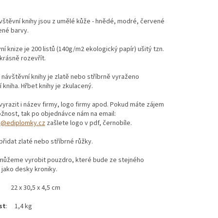
štěvní knihy jsou z umělé kůže - hnědé, modré, červené
ené barvy.
ní knize je 200 listů (140g/m2 ekologický papír) ušitý tzn.
 krásně rozevřít.
návštěvní knihy je zlatě nebo stříbrně vyraženo
 kniha. Hřbet knihy je zkulacený.
razit i název firmy, logo firmy apod. Pokud máte zájem
žnost, tak po objednávce nám na email:
da@ediplomky.cz
zašlete logo v pdf, černobíle.
idat zlaté nebo stříbrné růžky.
 můžeme vyrobit pouzdro, které bude ze stejného
 jako desky kroniky.
: 22 x 30,5 x 4,5 cm
st
: 1,4 kg