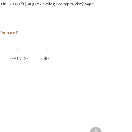
stů
: 200 listů (140g/m2 ekologický papír), čistý papír
informace
ZEPTAT SE
SDÍLET
Další