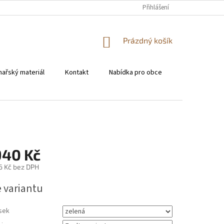
KONTAKT
Přihlášení
NÁKUPNÍ
Prázdný košík
KOŠÍK
hařský materiál
Kontakt
Nabídka pro obce
Pro restaura
940 Kč
6 Kč
bez DPH
e variantu
sek