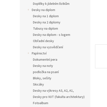
n
Doplňky k jídelním lístkům
e
Desky na diplom
l
Desky na 1 diplom
Desky na 2 diplomy
Tubusy na diplom
Desky na diplom - s logem
Obřadní desky
Desky na vysvědčení
Papírnictví
Dokumentní pera
Desky na noty
podložka na psaní
Bloky, sešity
Skicáky
Desky na výkresy A3, A2, A1,
Desky pro VUT (fakulta architektury)
Fotoalbum