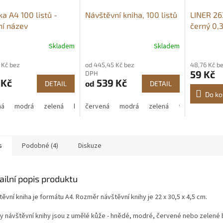
ka A4 100 listů -
Návštěvní kniha, 100 listů
LINER 26
ní název
černý 0,
Skladem
Skladem
 Kč bez
od 445,45 Kč bez
48,76 Kč b
59 Kč
DPH
 Kč
539 Kč
od
DETAIL
DETAIL
Do ko
ná
modrá
zelená
hnědá
červená
modrá
zelená
tm. hnědá
s
Podobné (4)
Diskuze
ailní popis produktu
ěvní kniha je formátu A4. Rozměr návštěvní knihy je 22 x 30,5 x 4,5 cm.
y návštěvní knihy jsou z umělé kůže - hnědé, modré, červené nebo zelené 