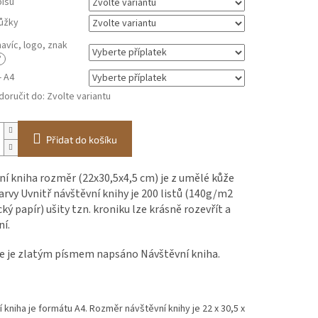
pisu
ůžky
navíc, logo, znak
?
- A4
oručit do:
Zvolte variantu
Přidat do košíku
í kniha rozměr (22x30,5x4,5 cm) je z umělé kůže
rvy Uvnitř návštěvní knihy je 200 listů (140g/m2
ký papír) ušity tzn. kroniku lze krásně rozevřít a
ní.
e je zlatým písmem napsáno Návštěvní kniha.
 kniha je formátu A4. Rozměr návštěvní knihy je 22 x 30,5 x