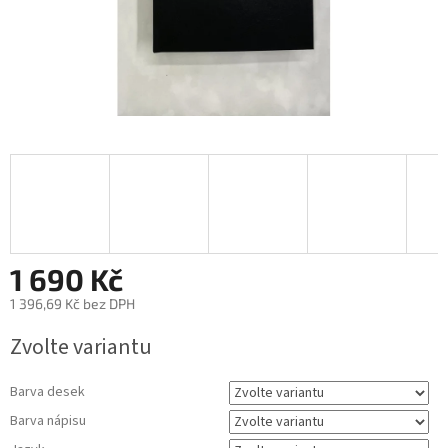
1 690 Kč
1 396,69 Kč
bez DPH
Měrná
Zvolte variantu
cena:
Barva desek
Barva nápisu