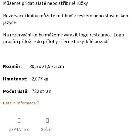
Můžeme přidat zlaté nebo stříbrné růžky.
Rezervační knihu můžete mít buď v českém nebo slovenském
jazyce.
Na rezervační knihu můžeme vyrazit logo restaurace. Logo
prosím přiložte do přílohy - černé linky, bílé pozadí.
Rozměr
: 30,5 x 21,5 x 5 cm
Hmotnost
: 2,077 kg
Počet listů
: 732 stran
Detailní informace
ZEPTAT SE
SDÍLET