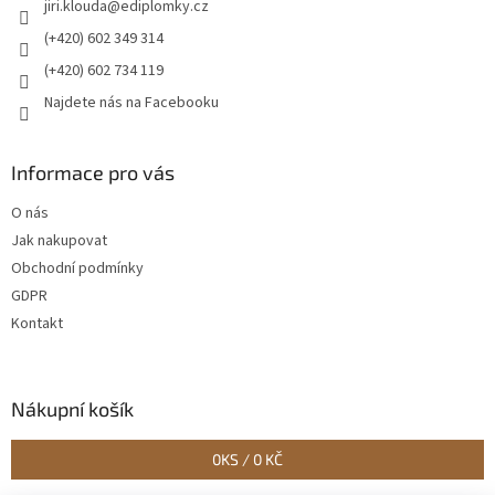
jiri.klouda
@
ediplomky.cz
í
(+420) 602 349 314
(+420) 602 734 119
Najdete nás na Facebooku
Informace pro vás
O nás
Jak nakupovat
Obchodní podmínky
GDPR
Kontakt
Nákupní košík
0
KS /
0 KČ