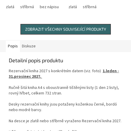
zlatá
stříbrná
bez nápisu
zlatá
stříbrná
ZOBRAZIT VŠECHNY SOUVISEJÍCÍ PRODUKTY
Popis
Diskuze
Detailní popis produktu
Rezervační kniha 2027 s konkrétním datem (viz. foto)
1.leden -
31.prosinec 2027.
Ručně šitá kniha A4 s oboustranně tištěnými listy (1 den 2 listy),
rovný hřbet, celkem 732 stran.
Desky rezervační knihy jsou potaženy koženkou černé, bordó
nebo modré barvy.
Na desce je zlatě nebo stříbrně vyraženo Rezervační kniha 2027.