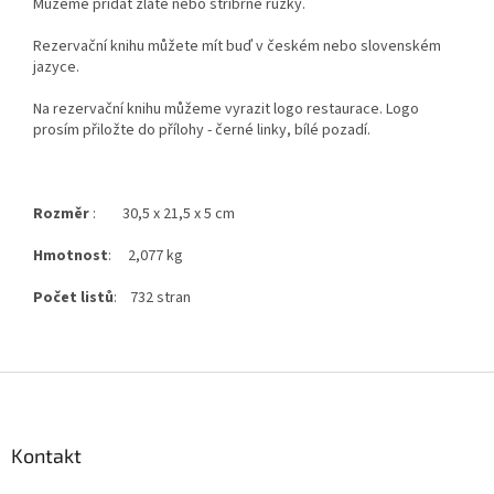
Můžeme přidat zlaté nebo stříbrné růžky.
Rezervační knihu můžete mít buď v českém nebo slovenském
jazyce.
Na rezervační knihu můžeme vyrazit logo restaurace. Logo
prosím přiložte do přílohy - černé linky, bílé pozadí.
Rozměr
: 30,5 x 21,5 x 5 cm
Hmotnost
: 2,077 kg
Počet listů
: 732 stran
Z
á
p
a
Kontakt
t