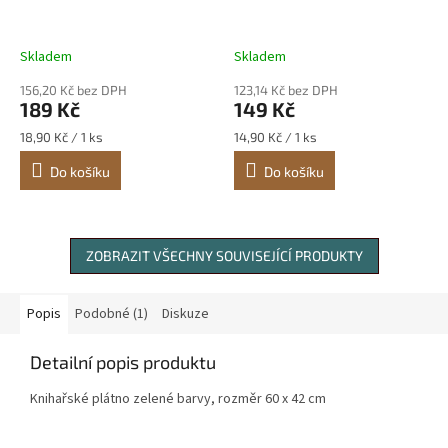
Skladem
Skladem
156,20 Kč bez DPH
123,14 Kč bez DPH
189 Kč
149 Kč
Měrná
Měrná
18,90 Kč / 1 ks
14,90 Kč / 1 ks
cena:
cena:
Do košíku
Do košíku
ZOBRAZIT VŠECHNY SOUVISEJÍCÍ PRODUKTY
Popis
Podobné (1)
Diskuze
Detailní popis produktu
Knihařské plátno zelené barvy, rozměr 60 x 42 cm