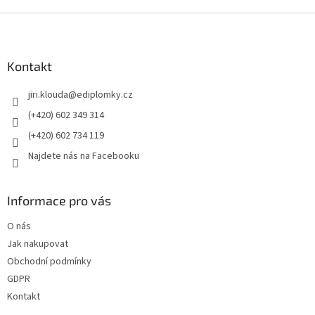
Z
á
p
a
Kontakt
t
jiri.klouda
@
ediplomky.cz
í
(+420) 602 349 314
(+420) 602 734 119
Najdete nás na Facebooku
Informace pro vás
O nás
Jak nakupovat
Obchodní podmínky
GDPR
Kontakt