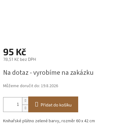
95 Kč
78,51 Kč bez DPH
Měrná
Na dotaz - vyrobíme na zakázku
cena:
Můžeme doručit do:
19.8.2026
Přidat do košíku
Knihařské plátno zelené barvy, rozměr 60 x 42 cm