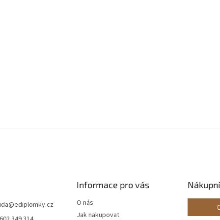
Informace pro vás
Nákupní
O nás
ouda
@
ediplomky.cz
Jak nakupovat
 602 349 314