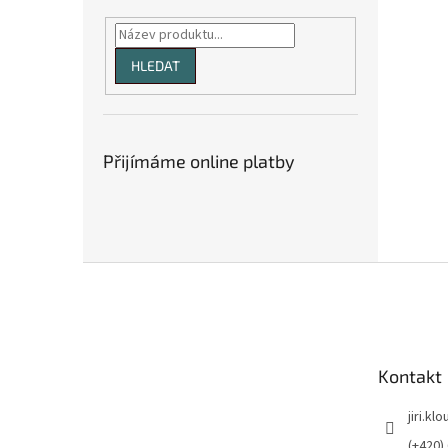
HLEDAT
Přijímáme online platby
Z
á
p
a
t
Kontakt
í
jiri.kl
(+420)