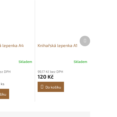
Další
produkt
á lepenka A4
Knihařská lepenka A1
Skladem
Skladem
bez DPH
99,17 Kč bez DPH
120 Kč
 ks
Do košíku
šíku