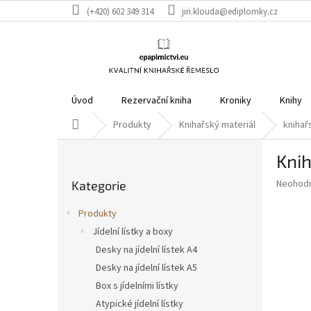
Přejít
(+420) 602 349 314
jiri.klouda@ediplomky.cz
na
obsah
Úvod
Rezervační kniha
Kroniky
Knihy
Domů
Produkty
Knihařský materiál
knihař
P
Knih
o
Přeskočit
s
Průměr
Neohod
Kategorie
kategorie
t
hodnoce
r
produkt
Produkty
a
je
Jídelní lístky a boxy
0,0
n
z
Desky na jídelní lístek A4
n
5
í
Desky na jídelní lístek A5
hvězdič
p
Box s jídelními lístky
a
Atypické jídelní lístky