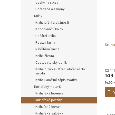
desky na spisy
Pořadače a šanony
Knihy
Kniha přání a stížností
Kondolenční knihy
Požární kniha
Revizní kniha
Kniha
Návštěvní kniha
Kniha života
Cestovatelský deník
Kniha o zápisu Vítání občánků do
123,14
života
149
Kniha Pamětní zápis svatby
Měrná
14,90 K
Knihařský materiál
cena:
D
Knihařská lepenka
knihařské potahy
Knihařské kování
Knihařské záložky