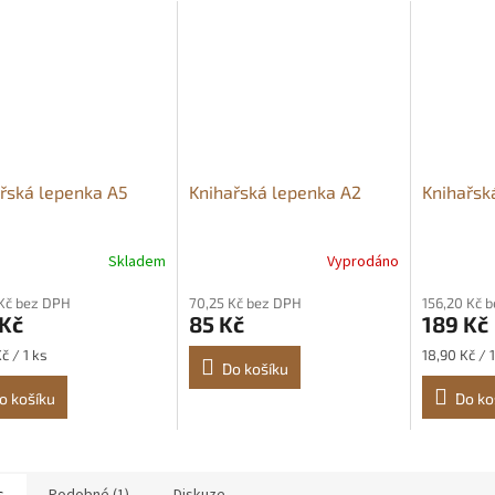
řská lepenka A5
Knihařská lepenka A2
Knihařsk
Skladem
Vyprodáno
 Kč bez DPH
70,25 Kč bez DPH
156,20 Kč 
 Kč
85 Kč
189 Kč
Měrná
č / 1 ks
18,90 Kč / 1
Do košíku
cena:
o košíku
Do ko