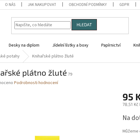
O NÁS
JAK NAKUPOVAT
OBCHODNÍ PODMÍNKY
GDPR
HLEDAT
Desky na diplom
Jídelní lístky a boxy
Papírnictví
Kni
ské potahy
Knihařské plátno žluté
ařské plátno žluté
79
né
noceno
Podrobnosti hodnocení
ní
95 
u
78,51 Kč
Měrná
Na do
cena:
ek.
Můžeme d