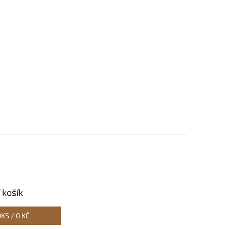
 košík
0
KS /
0 KČ