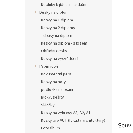
n
Doplňky k jídelním lístkům
e
Desky na diplom
l
Desky na 1 diplom
Desky na 2 diplomy
Tubusy na diplom
Desky na diplom - s logem
Obřadní desky
Desky na vysvědčení
Papírnictví
Dokumentní pera
Desky na noty
podložka na psaní
Bloky, sešity
Skicáky
Desky na výkresy A3, A2, A1,
Desky pro VUT (fakulta architektury)
Souvi
Fotoalbum