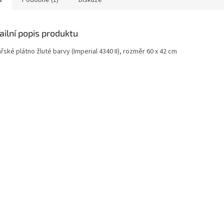
s
Podobné (1)
Diskuze
ailní popis produktu
řské plátno žluté barvy (Imperial 4340 II), rozměr 60 x 42 cm