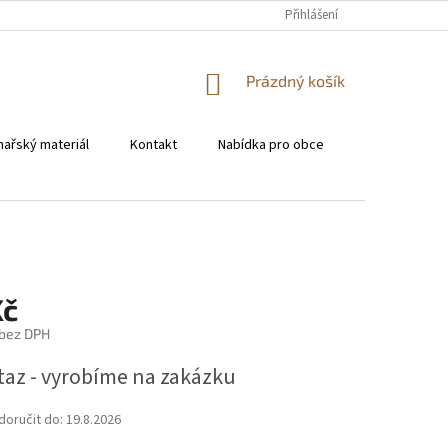
KONTAKT
Přihlášení
NÁKUPNÍ
Prázdný košík
KOŠÍK
hařský materiál
Kontakt
Nabídka pro obce
Pro restaura
Kč
 bez DPH
taz - vyrobíme na zakázku
oručit do:
19.8.2026