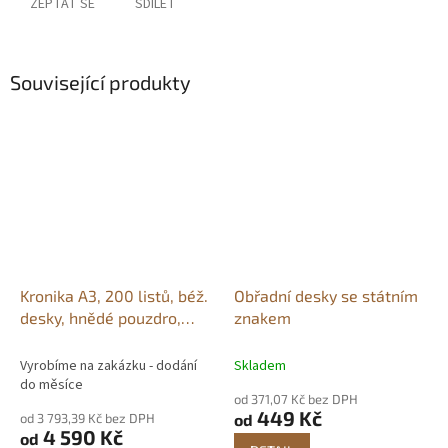
ZEPTAT SE
SDÍLET
Související produkty
Kronika A3, 200 listů, béž.
Obřadní desky se státním
desky, hnědé pouzdro,
znakem
plyš
Vyrobíme na zakázku - dodání
Skladem
do měsíce
od 371,07 Kč bez DPH
449 Kč
od 3 793,39 Kč bez DPH
od
4 590 Kč
od