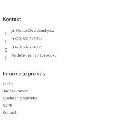
á
p
a
Kontakt
t
jiri.klouda
@
ediplomky.cz
í
(+420) 602 349 314
(+420) 602 734 119
Najdete nás na Facebooku
Informace pro vás
O nás
Jak nakupovat
Obchodní podmínky
GDPR
Kontakt