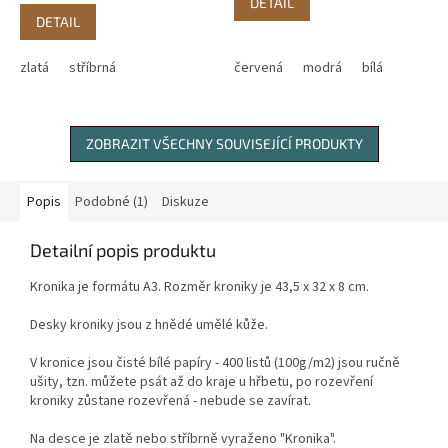
DETAIL
DETAIL
zlatá
stříbrná
červená
modrá
bílá
ZOBRAZIT VŠECHNY SOUVISEJÍCÍ PRODUKTY
Popis
Podobné (1)
Diskuze
Detailní popis produktu
Kronika je formátu A3. Rozměr kroniky je 43,5 x 32 x 8 cm.
Desky kroniky jsou z hnědé umělé kůže.
V kronice jsou čisté bílé papíry - 400 listů (100g/m2) jsou ručně
ušity, tzn. můžete psát až do kraje u hřbetu, po rozevření
kroniky zůstane rozevřená - nebude se zavírat.
Na desce je zlatě nebo stříbrně vyraženo "Kronika".