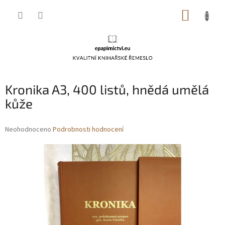
Přejít
NÁKUP
na
obsah
KOŠÍK
Kronika A3, 400 listů, hnědá umělá
kůže
Průměrné
Neohodnoceno
Podrobnosti hodnocení
hodnocení
produktu
je
0,0
z
5
hvězdiček.