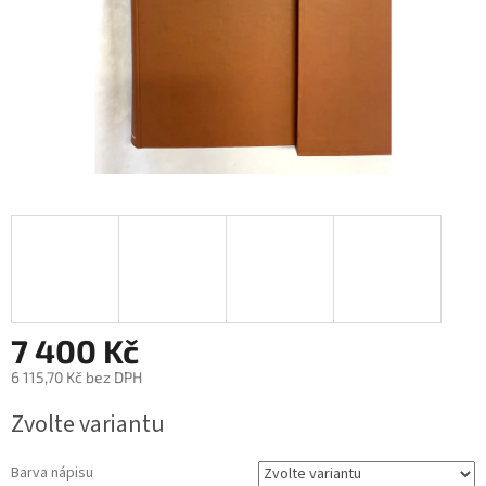
7 400 Kč
6 115,70 Kč
bez DPH
Měrná
Zvolte variantu
cena:
Barva nápisu