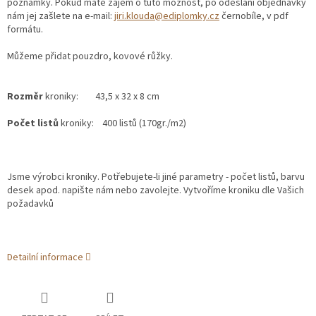
poznámky. Pokud máte zájem o tuto možnost, po odeslání objednávky
nám jej zašlete na e-mail:
jiri.klouda@ediplomky.cz
černobíle, v pdf
formátu.
Můžeme přidat pouzdro, kovové růžky.
Rozměr
kroniky: 43,5 x 32 x 8 cm
Počet listů
kroniky: 400 listů (170gr./m2)
Jsme výrobci kroniky. Potřebujete-li jiné parametry - počet listů, barvu
desek apod. napište nám nebo zavolejte. Vytvoříme kroniku dle Vašich
požadavků
Detailní informace