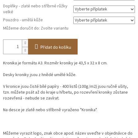
Doplňky - zlaté nebo stříbrné růžky
velké
Pouzdro - umělá kůže
Můžeme doručit do:
Zvolte variantu
Přidat do košíku
Kronika je formátu A3. Rozměr kroniky je 43,5 x 32 x 8 cm.
Desky kroniky jsou z hnědé umělé kůže.
V kronice jsou čisté bílé papíry - 400 listů (100g/m2) jsou ručně ušity,
tzn. můžete psát až do kraje u hřbetu, po rozevření kroniky zůstane
rozevřená - nebude se zavírat.
Na desce je zlatě nebo stříbrně vyraženo "Kronika".
Můžeme vyrazit logo, znak obce apod. název uveďte v objednávce do